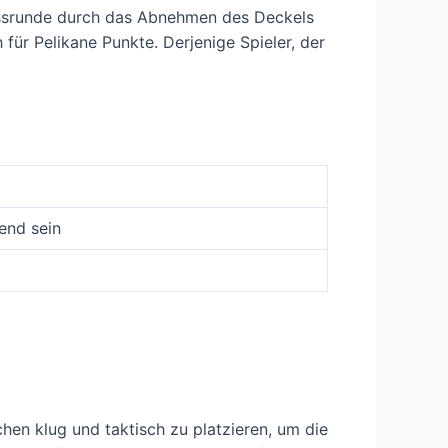
ussrunde durch das Abnehmen des Deckels
für Pelikane Punkte. Derjenige Spieler, der
end sein
chen klug und taktisch zu platzieren, um die