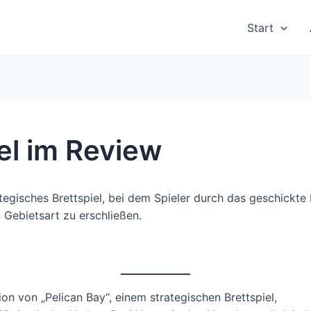
Start
iel im Review
ategisches Brettspiel, bei dem Spieler durch das geschickte 
 Gebietsart zu erschließen.
sion von „Pelican Bay“, einem strategischen Brettspiel,