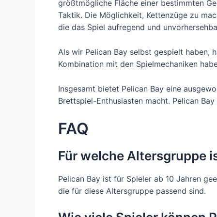
größtmögliche Fläche einer bestimmten Gebie
Taktik. Die Möglichkeit, Kettenzüge zu mac
die das Spiel aufregend und unvorhersehba
Als wir Pelican Bay selbst gespielt haben,
Kombination mit den Spielmechaniken habe
Insgesamt bietet Pelican Bay eine ausgewog
Brettspiel-Enthusiasten macht. Pelican Bay i
FAQ
Für welche Altersgruppe i
Pelican Bay ist für Spieler ab 10 Jahren g
die für diese Altersgruppe passend sind.