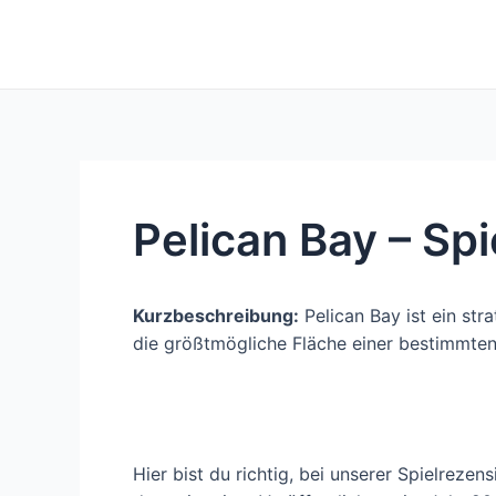
Zum
Inhalt
springen
Pelican Bay – Sp
Kurzbeschreibung:
Pelican Bay ist ein str
die größtmögliche Fläche einer bestimmten
Hier bist du richtig, bei unserer Spielrezen