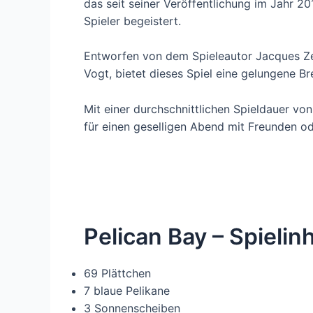
das seit seiner Veröffentlichung im Jahr 2
Spieler begeistert.
Entworfen von dem Spieleautor Jacques Ze
Vogt, bietet dieses Spiel eine gelungene Bre
Mit einer durchschnittlichen Spieldauer von
für einen geselligen Abend mit Freunden od
Pelican Bay – Spielin
69 Plättchen
7 blaue Pelikane
3 Sonnenscheiben