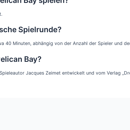
elican Bay spielen?
t.
ische Spielrunde?
a 40 Minuten, abhängig von der Anzahl der Spieler und der
elican Bay?
ieleautor Jacques Zeimet entwickelt und vom Verlag „Drei