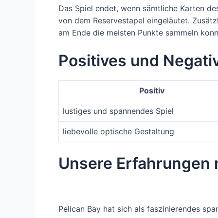
Das Spiel endet, wenn sämtliche Karten d
von dem Reservestapel eingeläutet. Zusätzl
am Ende die meisten Punkte sammeln konnt
Positives und Negati
Positiv
lustiges und spannendes Spiel
liebevolle optische Gestaltung
Unsere Erfahrungen m
Pelican Bay hat sich als faszinierendes spa